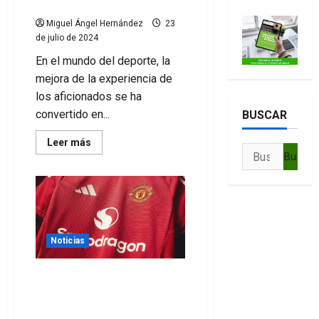
experiencia del aficionado
Miguel Ángel Hernández
23
de julio de 2024
En el mundo del deporte, la
mejora de la experiencia de
los aficionados se ha
convertido en...
BUSCAR
Leer
Leer más
Buscar:
más
acerca
de
Benchmarking
en
el
deporte:
mejorando
la
Noticias
experiencia
del
aficionado
El Manchester United lucirá
Snapdragon en su
camiseta