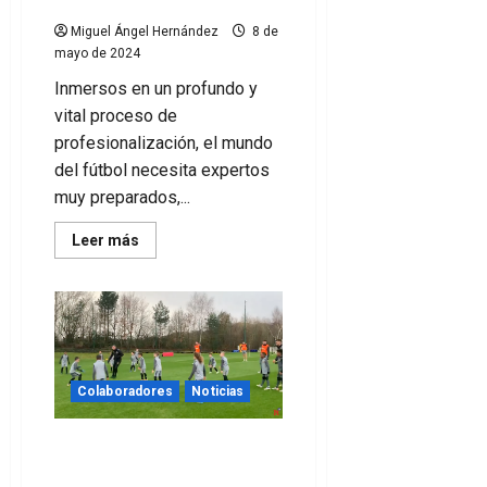
fútbol
Miguel Ángel Hernández
8 de
mayo de 2024
Inmersos en un profundo y
vital proceso de
profesionalización, el mundo
del fútbol necesita expertos
muy preparados,...
Leer
Leer más
más
acerca
de
Es
la
hora
de
dar
el
salto.
Colaboradores
Noticias
Los
retos
del
¿Se puede hacer algo para
negocio
del
retener a los jugadores?
fútbol