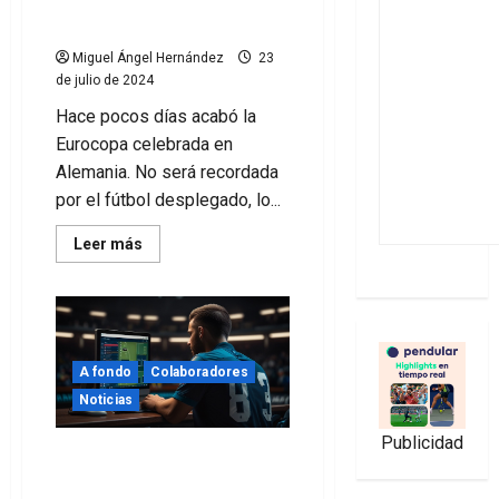
La Eurocopa en las gradas
Miguel Ángel Hernández
23
de julio de 2024
Hace pocos días acabó la
Eurocopa celebrada en
Alemania. No será recordada
por el fútbol desplegado, lo...
Leer
Leer más
más
acerca
de
La
Eurocopa
en
las
gradas
A fondo
Colaboradores
Noticias
Publicidad
Benchmarking en el
deporte: mejorando la