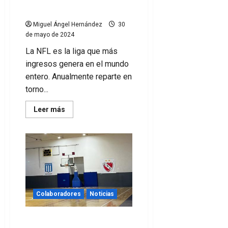
su calendario
Miguel Ángel Hernández
30
de mayo de 2024
La NFL es la liga que más
ingresos genera en el mundo
entero. Anualmente reparte en
torno...
Leer
Leer más
más
acerca
de
Cómo
promociona
la
NFL
su
calendario
Colaboradores
Noticias
¿Pueden trabajar juntos