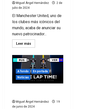
Miguel Ángel Hernández
2 de
julio de 2024
El Manchester United, uno de
los clubes más icónicos del
mundo, acaba de anunciar su
nuevo patrocinador...
Leer
Leer más
más
acerca
de
El
Manchester
United
lucirá
Snapdragon
A fondo
En portada
en
su
Noticias
camiseta
10 innovaciones
tecnológicas en el deporte
Miguel Ángel Hernández
19
de junio de 2024