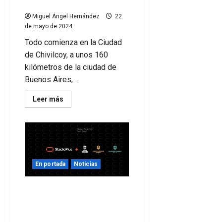
dos clubes rivales?
Miguel Ángel Hernández
22
de mayo de 2024
Todo comienza en la Ciudad
de Chivilcoy, a unos 160
kilómetros de la ciudad de
Buenos Aires,...
Leer
Leer más
más
acerca
de
¿Pueden
trabajar
juntos
dos
clubes
rivales?
En portada
Noticias
La Kings League
desembarca en Fortnite
gracias a su acuerdo con
StadioPlus