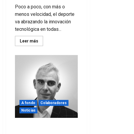
Poco a poco, con más o
menos velocidad, el deporte
va abrazando la innovación
tecnológica en todas...
Leer
Leer más
más
acerca
de
10
innovaciones
tecnológicas
en
el
deporte
A fondo
Colaboradores
Noticias
Reflexiones sobre la
construcción de marca en