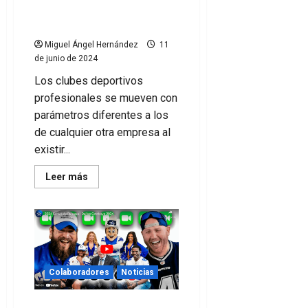
clubes deportivos
profesionales
Miguel Ángel Hernández
11
de junio de 2024
Los clubes deportivos
profesionales se mueven con
parámetros diferentes a los
de cualquier otra empresa al
existir...
Leer
Leer más
más
acerca
de
Reflexiones
sobre
la
construcción
de
marca
en
Colaboradores
Noticias
clubes
deportivos
profesionales
Cómo promociona la NFL