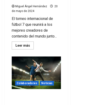
Miguel Ángel Hernández
20
de mayo de 2024
El torneo internacional de
fútbol 7 que reunirá a los
mejores creadores de
contenido del mundo junto...
Leer
Leer más
más
acerca
de
La
Kings
League
desembarca
en
Fortnite
gracias
a
Colaboradores
Noticias
su
acuerdo
con
StadioPlus
Es la hora de dar el salto.
Los retos del negocio del