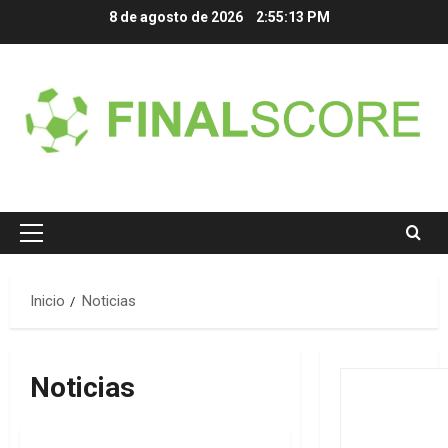
Saltar
8 de agosto de 2026
2:55:13 PM
al
contenido
Menú
principal
Inicio
Noticias
Noticias
Colaboradores
Noticias