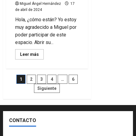
Miguel Ángel Hernández
17
de abril de 2024
Hola, ¿cómo están? Yo estoy
muy agradecido a Miguel por
poder participar de este
espacio. Abrir su...
Leer
Leer más
más
acerca
de
¿Se
puede
Paginación
1
2
3
4
…
6
hacer
algo
para
Siguiente
de
retener
a
los
entradas
jugadores?
CONTACTO