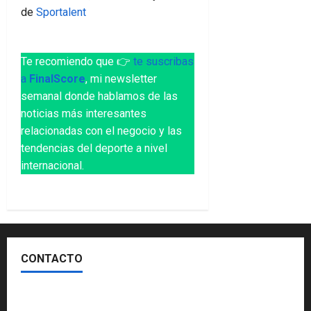
de
Sportalent
Te recomiendo que 👉
te suscribas
a
FinalScore
, mi newsletter
semanal donde hablamos de las
noticias más interesantes
relacionadas con el negocio y las
tendencias del deporte a nivel
internacional.
CONTACTO
Escríbenos