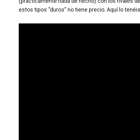
(prácticamente nada de hecho) con los rivales de 
estos tipos “duros” no tiene precio. Aquí lo tenéis