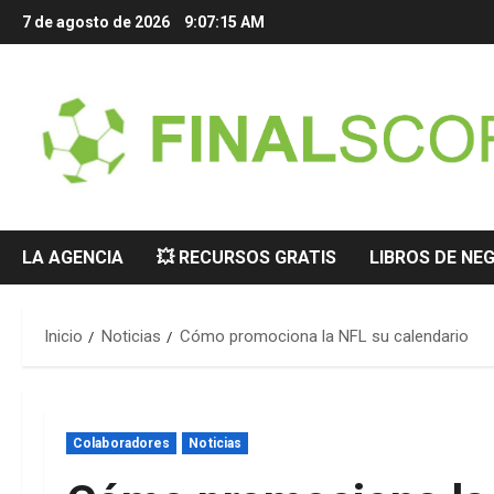
Saltar
7 de agosto de 2026
9:07:16 AM
al
contenido
LA AGENCIA
💥 RECURSOS GRATIS
LIBROS DE NE
Inicio
Noticias
Cómo promociona la NFL su calendario
Colaboradores
Noticias