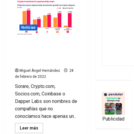
Noticias
El patrocinio deportivo de
empresas cripto se
incrementará un 778% en
2026
Miguel Ángel Hernández
28
de febrero de 2022
Sorare, Crypto.com,
Socios.com, Coinbase o
Dapper Labs son nombres de
compañías que no
conocíamos hace apenas un...
Publicidad
Leer
Leer más
más