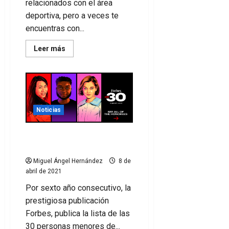
relacionados con el área
deportiva, pero a veces te
encuentras con...
Leer
Leer más
más
acerca
de
KPMG
y
FIFPRO
lanzan
herramienta
Noticias
para
monitorizar
la
carga
’30 under 30′ Europa,
de
deporte y juegos
trabajo
de
Miguel Ángel Hernández
8 de
los
jugadores
abril de 2021
Por sexto año consecutivo, la
prestigiosa publicación
Forbes, publica la lista de las
30 personas menores de...