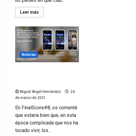
86 países en qué club...
Leer
Leer más
más
acerca
de
Los
20
clubes
de
fútbol
más
atractivos
Noticias
en
los
que
El Chelsea ayuda a los
trabajar
negocios locales con
publicidad gratuita
Miguel Ángel Hernández
24
de marzo de 2021
En FinalScore#8, os comenté
que estaría bien que, en esta
época complicada que nos ha
tocado vivir, los...