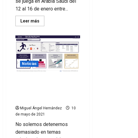
se juega en Arabia Saudí del
12 al 16 de enero entre...
Leer
Leer más
más
acerca
de
Cómo
ver
la
Supercopa
de
España
si
Noticias
no
eres
de
KPMG y FIFPRO lanzan
Movistar,
ni
herramienta para
Orange
monitorizar la carga de
trabajo de los jugadores
Miguel Ángel Hernández
10
de mayo de 2021
No solemos detenernos
demasiado en temas