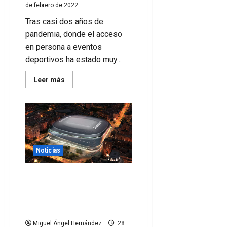
de febrero de 2022
Tras casi dos años de
pandemia, donde el acceso
en persona a eventos
deportivos ha estado muy...
Leer
Leer más
más
acerca
de
El
Manchester
City
comienza
a
construir
su
Noticias
estadio
en
el
El Real Madrid llega a un
metaverso
acuerdo con Legends para
la explotación del Santiago
Bernabéu
Miguel Ángel Hernández
28