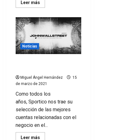
Leer
Leer más
más
acerca
de
Suscríbete
a
tu
club
Noticias
Las mejores cuentas de
twitter de Sports Business
Miguel Ángel Hernández
15
de marzo de 2021
Como todos los
años, Sportico nos trae su
selección de las mejores
cuentas relacionadas con el
negocio en el...
Leer
Leer más