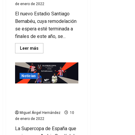
de enero de 2022
El nuevo Estadio Santiago
Bernabéu, cuya remodelación
se espera esté terminada a
finales de este año, se...
Leer
Leer más
más
acerca
de
El
Real
Madrid
Noticias
llega
a
un
acuerdo
Cómo ver la Supercopa de
con
España si no eres de
Legends
para
Movistar, ni Orange
la
explotación
Miguel Ángel Hernández
10
del
de enero de 2022
Santiago
Bernabéu
La Supercopa de España que