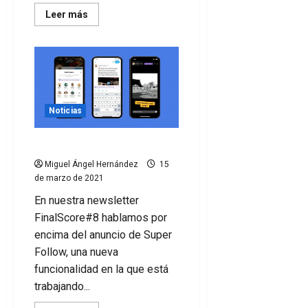
Leer
Leer más
más
acerca
de
El
Chelsea
ayuda
a
los
negocios
locales
Noticias
con
publicidad
gratuita
Suscríbete a tu club
Miguel Ángel Hernández
15
de marzo de 2021
En nuestra newsletter
FinalScore#8 hablamos por
encima del anuncio de Super
Follow, una nueva
funcionalidad en la que está
trabajando...