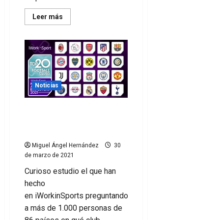
Leer
Leer más
más
acerca
de
’30
under
30′
Europa,
deporte
y
juegos
Noticias
Los 20 clubes de fútbol
más atractivos en los que
trabajar
Miguel Ángel Hernández
30
de marzo de 2021
Curioso estudio el que han
hecho
en iWorkinSports preguntando
a más de 1.000 personas de