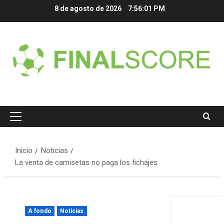
Saltar
8 de agosto de 2026
7:56:02 PM
al
contenido
Menú
principal
Inicio
Noticias
La venta de camisetas no paga los fichajes
A fondo
Noticias