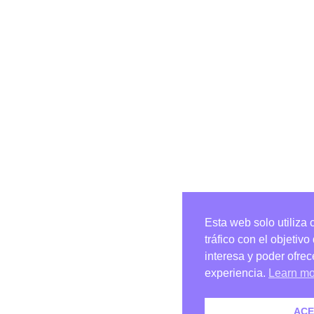
Esta web solo utiliza 
tráfico con el objetiv
interesa y poder ofre
experiencia.
Learn mo
ACE