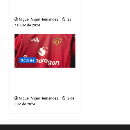
experiencia del
t
aficionado
r
Miguel Ángel Hernández
23
de julio de 2024
a
d
a
Noticias
s
El Manchester United
lucirá Snapdragon en su
camiseta
Miguel Ángel Hernández
2 de
julio de 2024