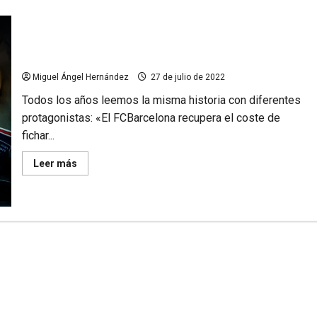
La venta de camisetas no paga los fichajes
Miguel Ángel Hernández
27 de julio de 2022
Todos los años leemos la misma historia con diferentes
protagonistas: «El FCBarcelona recupera el coste de
fichar...
Leer
Leer más
más
acerca
de
La
venta
de
camisetas
no
paga
los
fichajes