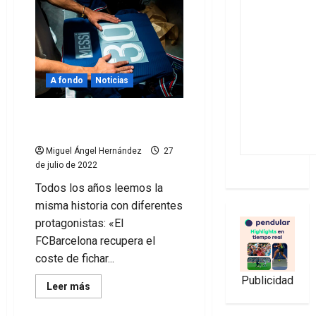
A fondo
Noticias
La venta de camisetas no
paga los fichajes
Miguel Ángel Hernández
27
de julio de 2022
Todos los años leemos la
misma historia con diferentes
protagonistas: «El
FCBarcelona recupera el
coste de fichar...
Publicidad
Leer
Leer más
más
acerca
de