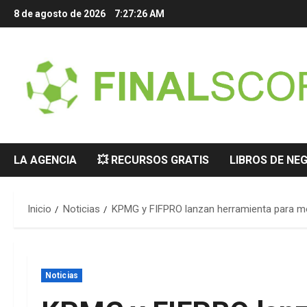
Saltar
8 de agosto de 2026
7:27:27 AM
al
contenido
LA AGENCIA
💥 RECURSOS GRATIS
LIBROS DE NE
Inicio
Noticias
KPMG y FIFPRO lanzan herramienta para mon
Noticias