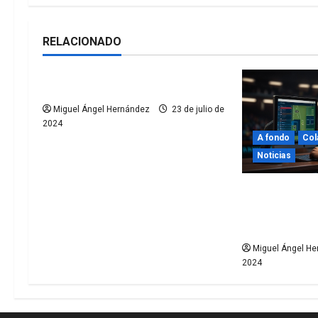
e
g
RELACIONADO
Colaboradores
Noticias
a
La Eurocopa en las gradas
c
Miguel Ángel Hernández
23 de julio de
i
2024
A fondo
Col
ó
Noticias
n
Benchmarking
mejorando la
d
aficionado
e
Miguel Ángel H
2024
e
n