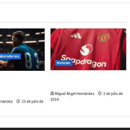
aboradores
Noticias
El Manchester United lucirá
 en el deporte:
Snapdragon en su camiseta
 experiencia del
Miguel Ángel Hernández
2 de julio de
2024
ernández
23 de julio de