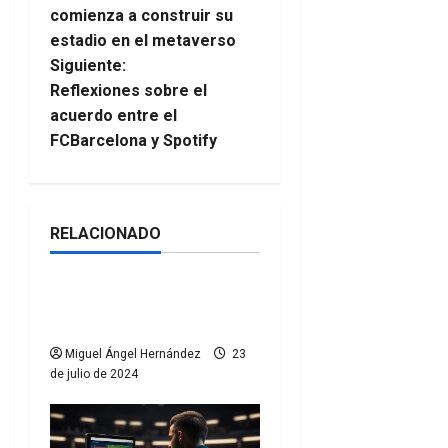
a
comienza a construir su
estadio en el metaverso
v
Siguiente:
e
Reflexiones sobre el
acuerdo entre el
g
FCBarcelona y Spotify
a
c
RELACIONADO
Colaboradores
Noticias
i
La Eurocopa en las
ó
gradas
n
Miguel Ángel Hernández
23
de julio de 2024
d
e