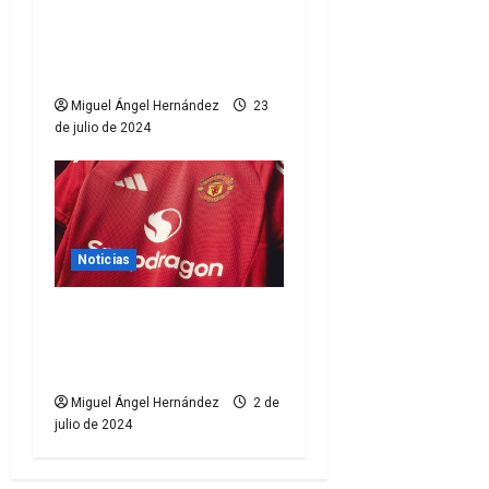
t
deporte: mejorando la
r
experiencia del
aficionado
a
Miguel Ángel Hernández
23
de julio de 2024
d
a
s
Noticias
El Manchester United
lucirá Snapdragon en su
camiseta
Miguel Ángel Hernández
2 de
julio de 2024