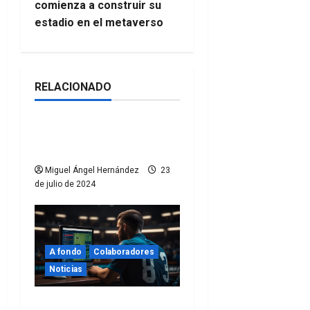
comienza a construir su
g
estadio en el metaverso
a
c
RELACIONADO
Colaboradores
Noticias
i
La Eurocopa en las
ó
gradas
n
Miguel Ángel Hernández
23
de julio de 2024
d
e
e
A fondo
Colaboradores
Noticias
n
Benchmarking en el