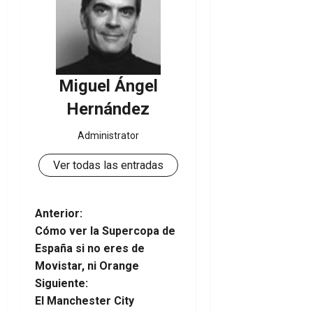
Miguel Ángel
Hernández
Administrator
Ver todas las entradas
N
Anterior:
Cómo ver la Supercopa de
a
España si no eres de
Movistar, ni Orange
v
Siguiente:
e
El Manchester City