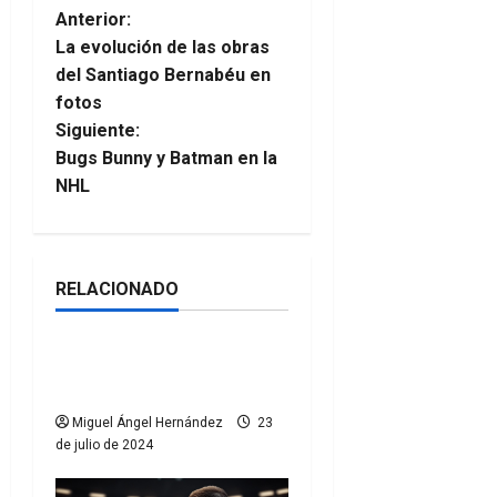
N
Anterior:
La evolución de las obras
a
del Santiago Bernabéu en
fotos
v
Siguiente:
e
Bugs Bunny y Batman en la
NHL
g
a
RELACIONADO
c
Colaboradores
Noticias
i
La Eurocopa en las
gradas
ó
Miguel Ángel Hernández
23
n
de julio de 2024
d