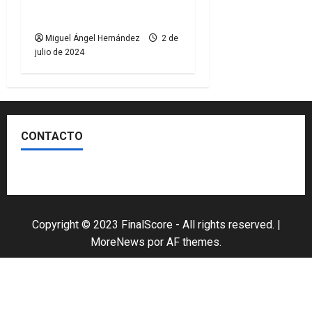
lucirá Snapdragon en su
camiseta
Miguel Ángel Hernández
2 de
julio de 2024
CONTACTO
Escríbenos
Copyright © 2023 FinalScore - All rights reserved.
|
MoreNews
por AF themes.