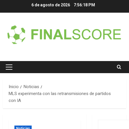
Saltar
6 de agosto de 2026
7:56:19 PM
al
contenido
Menú
principal
Inicio
Noticias
MLS experimenta con las retransmisiones de partidos
con IA
Noticias