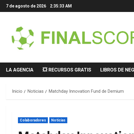
Saltar
7 de agosto de 2026
2:35:34 AM
al
contenido
LA AGENCIA
💥 RECURSOS GRATIS
LIBROS DE NE
Inicio
Noticias
Matchday Innovation Fund de Demium
Colaboradores
Noticias