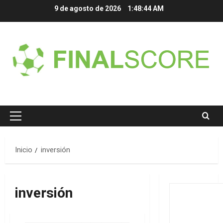
Saltar
9 de agosto de 2026
1:48:44 AM
al
contenido
Menú
principal
Inicio
inversión
inversión