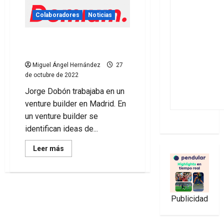
Colaboradores
Noticias
Matchday Innovation Fund
de Demium
Miguel Ángel Hernández
27
de octubre de 2022
Jorge Dobón trabajaba en un
venture builder en Madrid. En
un venture builder se
identifican ideas de...
Leer
Leer más
más
acerca
de
Matchday
Innovation
Fund
de
Publicidad
Demium