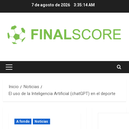
Saltar
7 de agosto de 2026
3:35:15 AM
al
contenido
Menú
principal
Inicio
Noticias
El uso de la Inteligencia Artificial (chatGPT) en el deporte
A fondo
Noticias