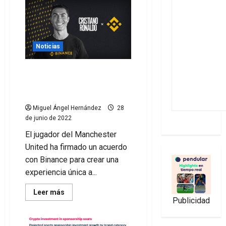
Noticias
Cristiano Ronaldo firma un
acuerdo con Binance para
crear NFTs exclusivos
Miguel Ángel Hernández
28
de junio de 2022
El jugador del Manchester
United ha firmado un acuerdo
con Binance para crear una
experiencia única a...
Leer
Leer más
más
Publicidad
acerca
de
Cristiano