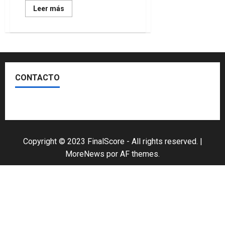
Leer
Leer más
más
acerca
de
La
revolución
que
viene:
los
Cripto-
CONTACTO
gatos
Escríbenos
Copyright © 2023 FinalScore - All rights reserved.
|
MoreNews
por AF themes.