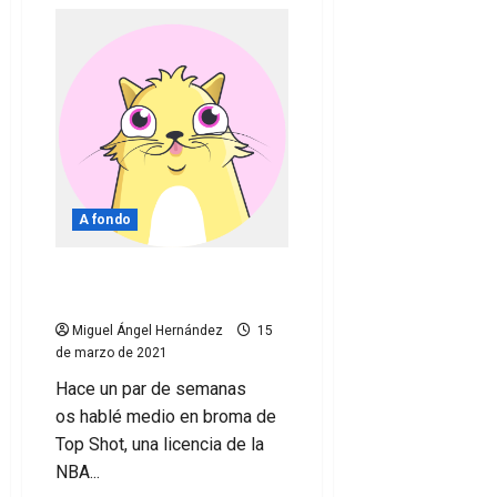
de
El
patrocinio
deportivo
de
empresas
cripto
se
incrementará
un
778%
en
2026
A fondo
La revolución que viene:
los Cripto-gatos
Miguel Ángel Hernández
15
de marzo de 2021
Hace un par de semanas
os hablé medio en broma de
Top Shot, una licencia de la
NBA...