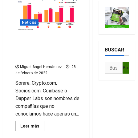
Ronaldo
firma
un
acuerdo
con
Binance
Noticias
para
crear
NFTs
El patrocinio deportivo de
exclusivos
empresas cripto se
BUSCAR
incrementará un 778% en
2026
Buscar:
Miguel Ángel Hernández
28
de febrero de 2022
Sorare, Crypto.com,
Socios.com, Coinbase o
Dapper Labs son nombres de
compañías que no
conocíamos hace apenas un...
Leer
Leer más
más
acerca