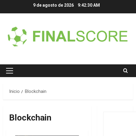
Saltar
9 de agosto de 2026
9:42:30 AM
al
contenido
Menú
principal
Inicio
Blockchain
Blockchain