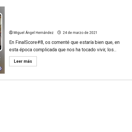
El Chelsea ayuda a los negocios locales con
publicidad gratuita
Miguel Ángel Hernández
24 de marzo de 2021
En FinalScore#8, os comenté que estaría bien que, en
esta época complicada que nos ha tocado vivir, los...
Leer
Leer más
más
acerca
de
El
Chelsea
ayuda
a
los
negocios
locales
con
publicidad
gratuita