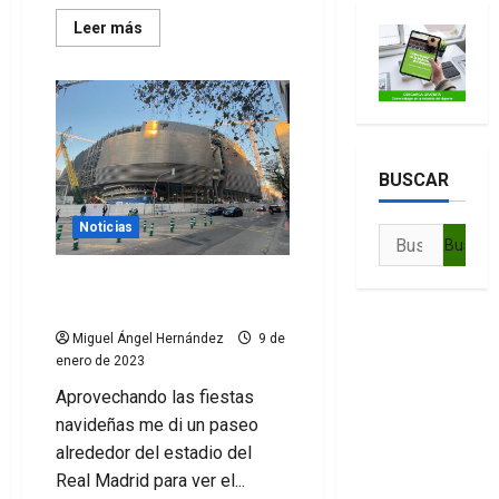
Leer
Leer más
más
acerca
de
La
evolución
de
las
obras
del
BUSCAR
Santiago
Bernabéu
en
Noticias
fotos
Buscar:
Fotos de las obras del
Santiago Bernabéu
Miguel Ángel Hernández
9 de
enero de 2023
Aprovechando las fiestas
navideñas me di un paseo
alrededor del estadio del
Real Madrid para ver el...