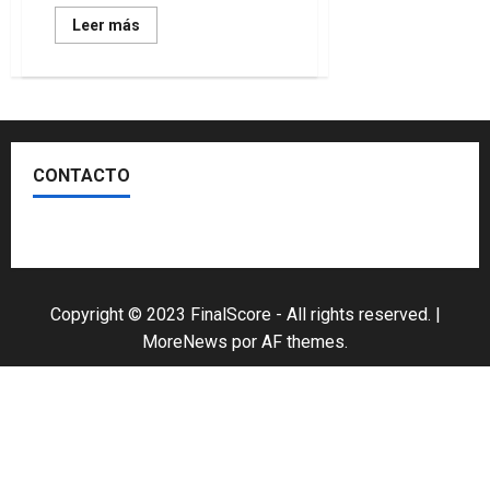
Leer
Leer más
más
acerca
de
Fotos
de
las
obras
del
Santiago
CONTACTO
Bernabéu
Escríbenos
Copyright © 2023 FinalScore - All rights reserved.
|
MoreNews
por AF themes.