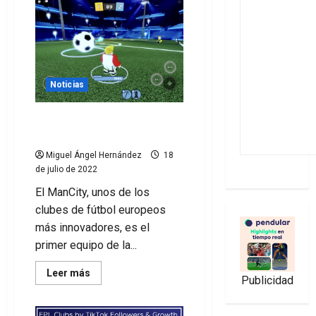
Noticias
Blue Moon, la apuesta del
Manchester City en Roblox
Miguel Ángel Hernández
18
de julio de 2022
El ManCity, unos de los
clubes de fútbol europeos
más innovadores, es el
primer equipo de la...
Leer
Leer más
Publicidad
más
acerca
de
Blue