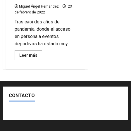
Miguel Ángel Hernández
23
de febrero de 2022
Tras casi dos años de
pandemia, donde el acceso
en persona a eventos
deportivos ha estado muy...
Leer
Leer más
más
acerca
de
El
Manchester
City
comienza
a
construir
CONTACTO
su
estadio
en
el
Escríbenos
metaverso