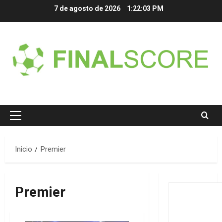
Saltar
7 de agosto de 2026
1:22:03 PM
al
contenido
Menú
principal
Inicio
Premier
Premier