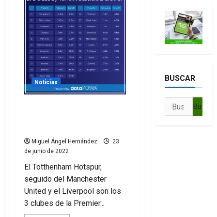
Moon,
la
apuesta
del
Manchester
City
en
Roblox
BUSCAR
Noticias
Buscar:
El Tottenham lidera la
clasificación de TikTok en
la Premier
Miguel Ángel Hernández
23
de junio de 2022
El Totthenham Hotspur,
seguido del Manchester
United y el Liverpool son los
3 clubes de la Premier...