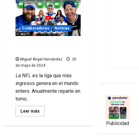
Colaboradores
Noticias
Cómo promociona la NFL
su calendario
Miguel Ángel Hernández
30
de mayo de 2024
La NFL es la liga que más
ingresos genera en el mundo
entero. Anualmente reparte en
torno...
Leer
Leer más
más
acerca
Publicidad
de
Cómo
promociona
la