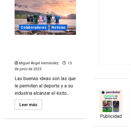
Colaboradores
Noticias
(Algunas de las) mejores
ideas creativas de la
industria deportiva de 2023
Miguel Ángel Hernández
15
de junio de 2023
Las buenas ideas son las que
le permiten al deporte y a su
industria alcanzar el éxito...
Leer
Leer más
más
acerca
Publicidad
de
(Algunas
de
las)