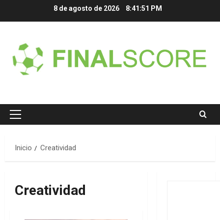
Saltar
8 de agosto de 2026
8:41:51 PM
al
contenido
Menú
principal
Inicio
Creatividad
Creatividad