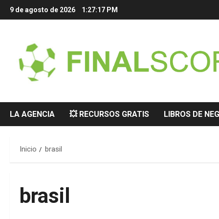
Saltar
9 de agosto de 2026
1:27:17 PM
al
contenido
LA AGENCIA
💥 RECURSOS GRATIS
LIBROS DE NE
Inicio
brasil
brasil