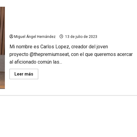
Clubes-empresa: el fenómeno de las SAF en Brasil y
su impacto en el fútbol
Miguel Ángel Hernández
13 de julio de 2023
Mi nombre es Carlos Lopez, creador del joven
proyecto @thepremiumseat, con el que queremos acercar
al aficionado común las...
Leer
Leer más
más
acerca
de
Clubes-
empresa:
el
fenómeno
de
las
SAF
en
Brasil
y
su