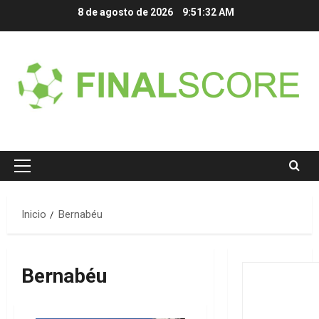
Saltar
8 de agosto de 2026
9:51:32 AM
al
contenido
Menú
principal
Inicio
Bernabéu
Bernabéu