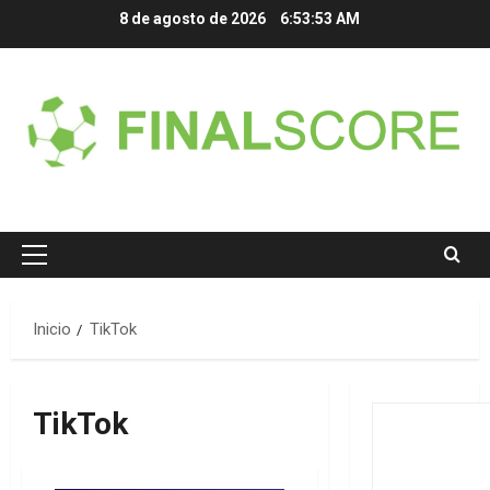
Saltar
8 de agosto de 2026
6:53:53 AM
al
contenido
Menú
principal
Inicio
TikTok
TikTok