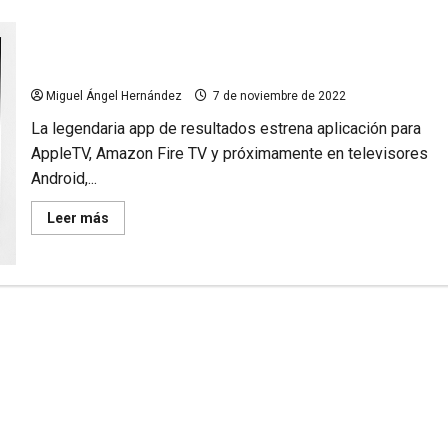
OneFootball llega a la gran pantalla
Miguel Ángel Hernández
7 de noviembre de 2022
La legendaria app de resultados estrena aplicación para
AppleTV, Amazon Fire TV y próximamente en televisores
Android,...
Leer
Leer más
más
acerca
de
OneFootball
llega
a
la
gran
pantalla