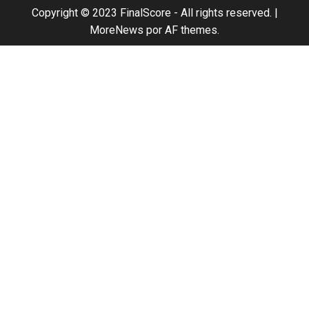
el
Copyright © 2023 FinalScore - All rights reserved.
|
móvil
MoreNews
por AF themes.