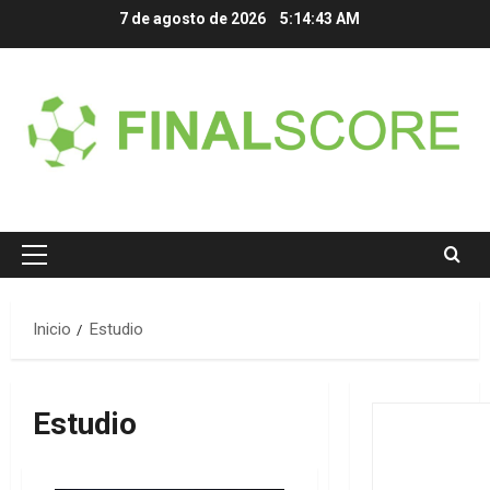
Saltar
7 de agosto de 2026
5:14:43 AM
al
contenido
Menú
principal
Inicio
Estudio
Estudio