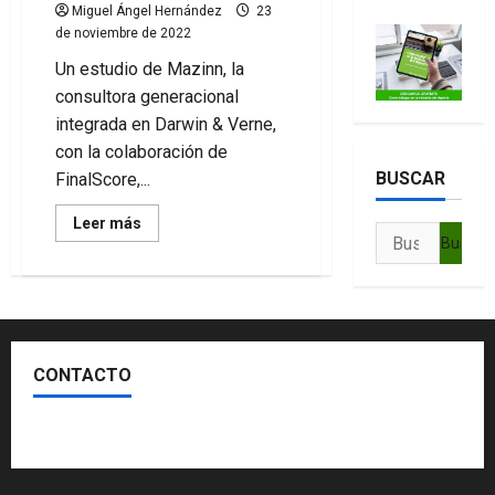
Miguel Ángel Hernández
23
de noviembre de 2022
Un estudio de Mazinn, la
consultora generacional
integrada en Darwin & Verne,
con la colaboración de
BUSCAR
FinalScore,...
Leer
Leer más
Buscar:
más
acerca
de
Generación
Z
y
fútbol:
partidos
de
CONTACTO
90
minutos,
a
bajo
Escríbenos
coste
e
interactuando
con