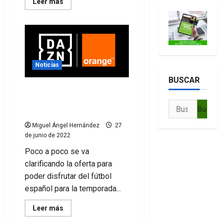
Leer
Leer más
más
acerca
de
LaLiga
Smartbank
22/23
se
verá
por
Noticias
Amazon
BUSCAR
Orange compra a DAZN los
5 partidos por jornada de
Buscar:
LaLiga
Miguel Ángel Hernández
27
de junio de 2022
Poco a poco se va
clarificando la oferta para
poder disfrutar del fútbol
español para la temporada...
Leer
Leer más
más
acerca