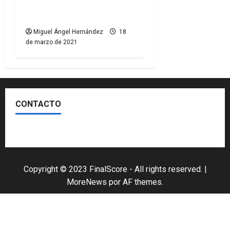
a
Sigue en twitter mi lista
de Sports Business
c
Miguel Ángel Hernández
18
de marzo de 2021
i
ó
n
CONTACTO
d
Escríbenos
e
e
Copyright © 2023 FinalScore - All rights reserved.
|
n
MoreNews
por AF themes.
t
r