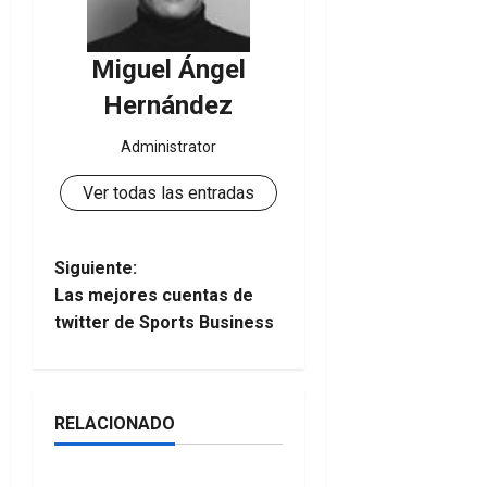
Miguel Ángel
Hernández
Administrator
Ver todas las entradas
N
Siguiente:
Las mejores cuentas de
a
twitter de Sports Business
v
e
RELACIONADO
Breves
g