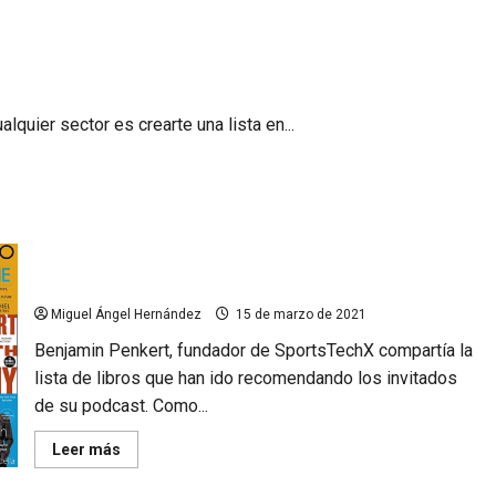
lquier sector es crearte una lista en...
Los libros que leen los líderes de la tecnología en el
deporte
Miguel Ángel Hernández
15 de marzo de 2021
Benjamin Penkert, fundador de SportsTechX compartía la
lista de libros que han ido recomendando los invitados
de su podcast. Como...
Leer
Leer más
más
acerca
de