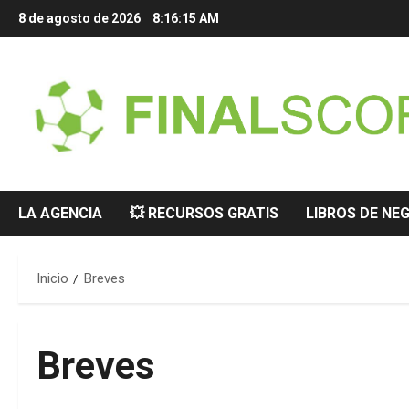
Saltar
8 de agosto de 2026
8:16:16 AM
al
contenido
LA AGENCIA
💥 RECURSOS GRATIS
LIBROS DE NE
Inicio
Breves
Breves
Breves