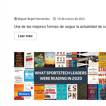
Sigue en twitter mi lista de Sports Business
Miguel Ángel Hernández
18 de marzo de 2021
Una de las mejores formas de seguir la actualidad de cua
Leer
Leer más
más
acerca
de
Sigue
en
twitter
mi
lista
de
Sports
Business
Breves