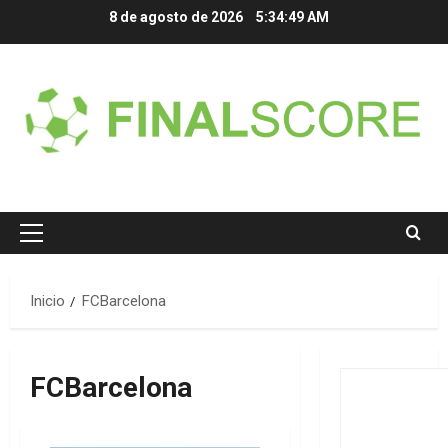
Saltar
8 de agosto de 2026
5:34:49 AM
al
contenido
Menú
principal
Inicio
FCBarcelona
FCBarcelona