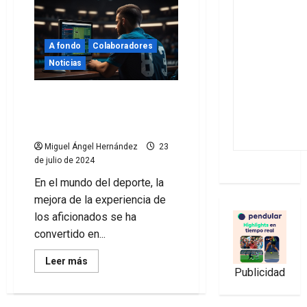
A fondo
Colaboradores
Noticias
Benchmarking en el
deporte: mejorando la
experiencia del aficionado
Miguel Ángel Hernández
23
de julio de 2024
En el mundo del deporte, la
mejora de la experiencia de
los aficionados se ha
convertido en...
Leer
Leer más
más
Publicidad
acerca
de
Benchmarking