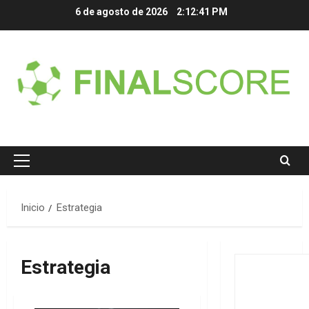
Saltar
6 de agosto de 2026
2:12:41 PM
al
contenido
Menú
principal
Inicio
Estrategia
Estrategia