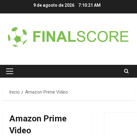
Saltar
9 de agosto de 2026
7:10:22 AM
al
contenido
Menú
principal
Inicio
Amazon Prime Video
Amazon Prime
Video