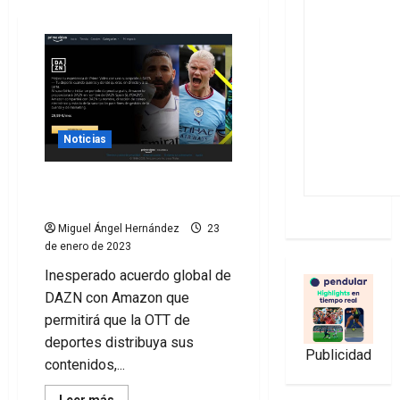
Noticias
DAZN emite LaLiga por
Amazon Prime Video
Miguel Ángel Hernández
23
de enero de 2023
Inesperado acuerdo global de
DAZN con Amazon que
permitirá que la OTT de
deportes distribuya sus
Publicidad
contenidos,...
Leer