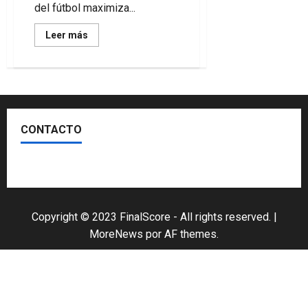
del fútbol maximiza...
Leer
Leer más
más
acerca
de
LaLiga
Smartbank
22/23
se
verá
por
CONTACTO
Amazon
Escríbenos
Copyright © 2023 FinalScore - All rights reserved.
|
MoreNews
por AF themes.