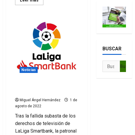
Leer más
más
acerca
de
DAZN
emite
LaLiga
por
Amazon
Prime
Video
BUSCAR
Buscar:
Noticias
LaLiga Smartbank 22/23 se
verá por Amazon
Miguel Ángel Hernández
1 de
agosto de 2022
Tras la fallida subasta de los
derechos de televisión de
LaLiga Smartbank, la patronal